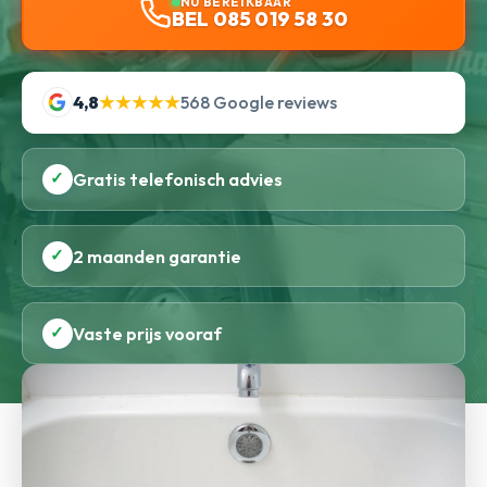
NU BEREIKBAAR
BEL 085 019 58 30
4,8
★★★★★
568 Google reviews
✓
Gratis telefonisch advies
✓
2 maanden garantie
✓
Vaste prijs vooraf