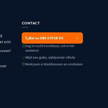
CONTACT
ng
Bel nu 085 019 58 30
et echt
Dag en nacht bereikbaar, ook in het
weekend
nxveen?
Altijd een gratis, vrijblijvende offerte
Werkzaam in Waddinxveen en omstreken
voer