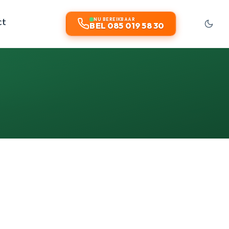
ct
NU BEREIKBAAR
BEL 085 019 58 30